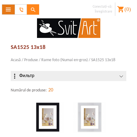
Conectaţi-vă;
(
0
)
Contactaţi-
Înregistrare
ne
V-aţi uitat
parola??
Înregistrare
SA1525 13x18
Acasă
/
Produse
/
Rame foto (Numai en-gros)
/
SA1525 13x18
Фильтр
20
Numărul de produse: