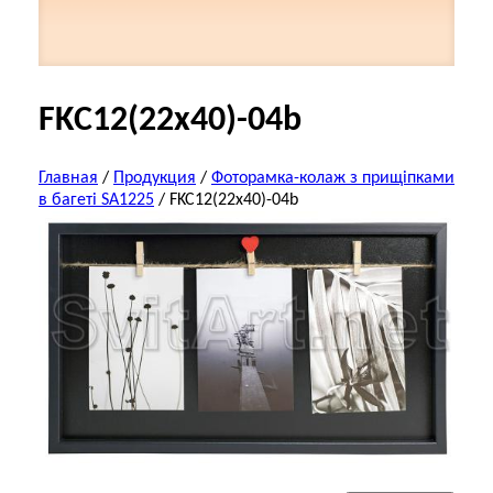
FKC12(22x40)-04b
Главная
/
Продукция
/
Фоторамка-колаж з прищіпками
в багеті SA1225
/
FKC12(22x40)-04b