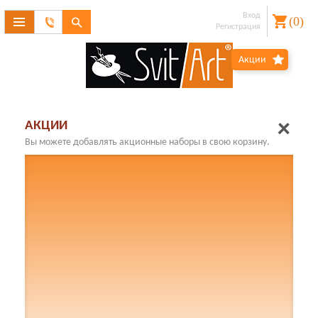
Вход
(
0
)
Связаться
Регистрация
с
Забыли
Акции
пароль?
нами
Регистрация
АКЦИИ
Вы можете добавлять акционные наборы в свою корзину.