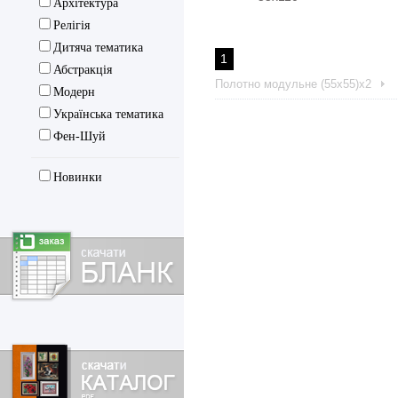
Архітектура
Релігія
3D холст
Дитяча тематика
1
Абстракція
Полотно модульне (55х55)х2
Модерн
Українська тематика
Фен-Шуй
Новинки
Скачати
форму
замовлення
Скачати
каталоги
SvitArt