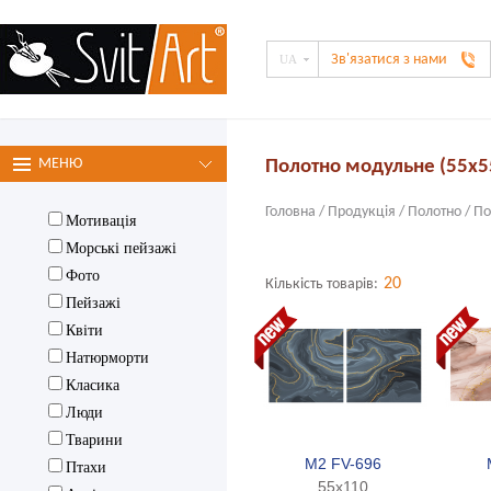
Зв'язатися з нами
UA
МЕНЮ
Полотно модульне (55х
Тематики:
Головна
/
Продукція
/
Полотно
/
По
Мотивація
Фоторамки (тiльки опт)
Морські пейзажі
Фото
ArtPoster
20
Кількість товарів:
Пейзажі
Полотно
Квіти
Дзеркала
Натюрморти
Класика
Ключниці
Люди
Все для вишивки
Тварини
бісером
M2 FV-696
Птахи
Фурнітура (тiльки опт)
55x110