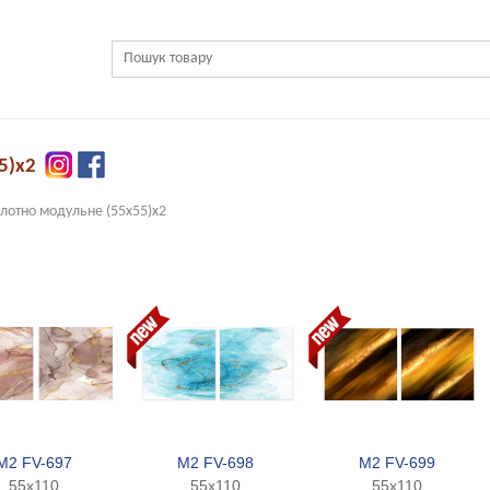
55)х2
лотно модульне (55х55)х2
M2 FV-697
M2 FV-698
M2 FV-699
55x110
55x110
55x110