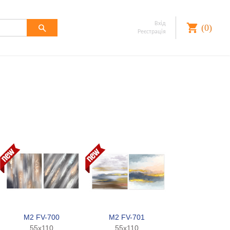
Вхід
(
0
)
Реєстрація
Забули
пароль?
Реєстрація
M2 FV-700
M2 FV-701
55x110
55x110