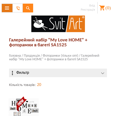
Вхід
(
0
)
Зв'язатися
Реєстрація
з
Забули
пароль?
нами
Реєстрація
Галерейний набір "My Love HOME" +
фоторамки в багеті SA1525
Головна
/
Продукція
/
Фоторамки (тiльки опт)
/
Галерейний
набір "My Love HOME" + фоторамки в багеті SA1525
Фильтр
20
Кількість товарів: