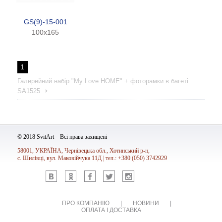
GS(9)-15-001
100x165
1
Галерейний набір "My Love HOME" + фоторамки в багеті
SA1525
© 2018 SvitArt Всі права захищені
58001, УКРАЇНА, Чернівецька обл., Хотинський р-н,
с. Шилівці, вул. Маковійчука 11Д | тел.: +380 (050) 3742929
Vk
Ok
Fb
Tw
Inst
ПРО КОМПАНІЮ
|
НОВИНИ
|
ОПЛАТА І ДОСТАВКА