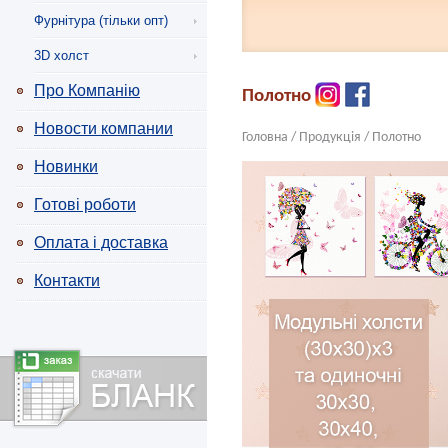
Фурнітура (тiльки опт)
3D холст
Про Компанію
Полотно
Новости компании
Головна
/
Продукція
/
Полотно
Новинки
Готові роботи
Оплата і доставка
Контакти
Скачати
форму
замовлення