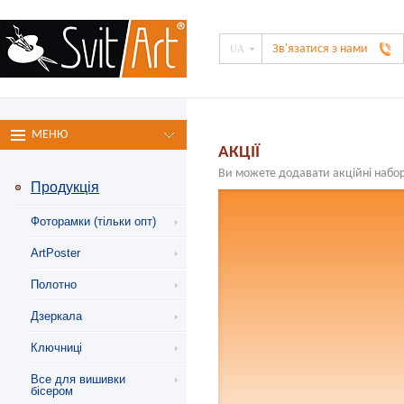
Зв'язатися з нами
UA
МЕНЮ
АКЦІЇ
Ви можете додавати акційні набор
Продукція
Фоторамки (тiльки опт)
ArtPoster
Полотно
Дзеркала
Ключниці
Все для вишивки
бісером