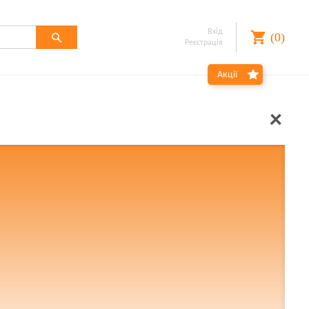
Вхід
(
0
)
Реєстрація
Забули
Акції
пароль?
Реєстрація