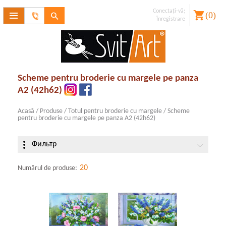
Conectaţi-vă;
(
0
)
Contactaţi-
Înregistrare
ne
V-aţi uitat
parola??
Înregistrare
Scheme pentru broderie cu margele pe panza
A2 (42h62)
Acasă
/
Produse
/
Totul pentru broderie cu margele
/
Scheme
pentru broderie cu margele pe panza A2 (42h62)
Фильтр
20
Numărul de produse: