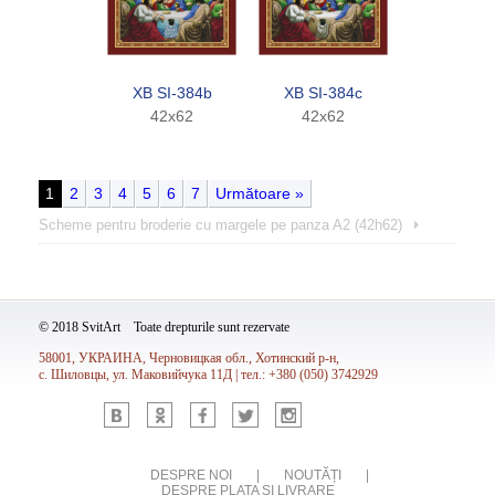
XB SI-384b
XB SI-384c
42x62
42x62
1
2
3
4
5
6
7
Următoare »
Scheme pentru broderie cu margele pe panza A2 (42h62)
© 2018 SvitArt Toate drepturile sunt rezervate
58001, УКРАИНА, Черновицкая обл., Хотинский р-н,
с. Шиловцы, ул. Маковийчука 11Д | тел.: +380 (050) 3742929
Vk
Ok
Fb
Tw
Inst
DESPRE NOI
|
NOUTĂȚI
|
DESPRE PLATA SI LIVRARE