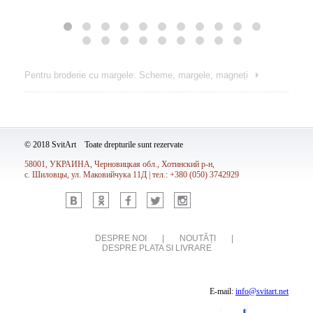
Pentru broderie cu margele: Scheme, margele, magneți
© 2018 SvitArt Toate drepturile sunt rezervate
58001, УКРАИНА, Черновицкая обл., Хотинский р-н,
с. Шиловцы, ул. Маковийчука 11Д | тел.: +380 (050) 3742929
Vk
Ok
Fb
Tw
Inst
DESPRE NOI
|
NOUTĂȚI
|
DESPRE PLATA SI LIVRARE
E-mail:
info@svitart.net