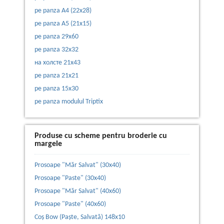
pe panza А4 (22х28)
pe panza А5 (21х15)
pe panza 29x60
pe panza 32х32
на холсте 21x43
pe panza 21x21
pe panza 15x30
pe panza modulul Triptix
Produse cu scheme pentru broderie cu
margele
Prosoape "Măr Salvat" (30x40)
Prosoape "Paste" (30x40)
Prosoape "Măr Salvat" (40x60)
Prosoape "Paste" (40x60)
Сoș Bow (Paște, Salvată) 148х10