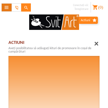
Conectaţi-vă;
(
0
)
Contactaţi-
Înregistrare
ne
V-aţi uitat
Actiuni
parola??
Înregistrare
ACTIUNI
Aveţi posibilitatea să adăugaţi kituri de promovare în coşul de
cumpărături