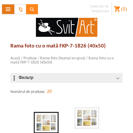
Conectaţi-vă;
(
0
)
Contactaţi-
Înregistrare
ne
V-aţi uitat
parola??
Înregistrare
Rama foto cu o mată FKP-7-1826 (40x50)
Acasă
/
Produse
/
Rame foto (Numai en-gros)
/
Rama foto cu o
mată FKP-7-1826 (40x50)
Фильтр
20
Numărul de produse: