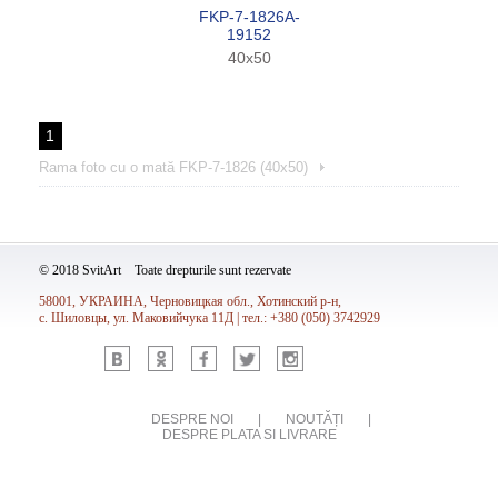
FKP-7-1826A-
19152
40x50
1
Rama foto cu o mată FKP-7-1826 (40x50)
© 2018 SvitArt Toate drepturile sunt rezervate
58001, УКРАИНА, Черновицкая обл., Хотинский р-н,
с. Шиловцы, ул. Маковийчука 11Д | тел.: +380 (050) 3742929
Vk
Ok
Fb
Tw
Inst
DESPRE NOI
|
NOUTĂȚI
|
DESPRE PLATA SI LIVRARE