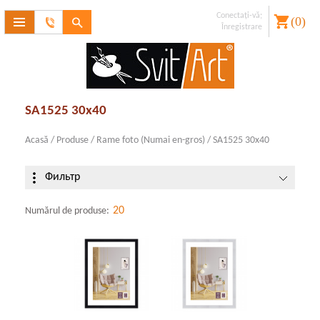
Conectaţi-vă;
(
0
)
Contactaţi-
Înregistrare
ne
V-aţi uitat
parola??
Înregistrare
SA1525 30x40
Acasă
/
Produse
/
Rame foto (Numai en-gros)
/
SA1525 30x40
Фильтр
20
Numărul de produse: